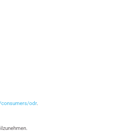
u/consumers/odr
.
teilzunehmen.